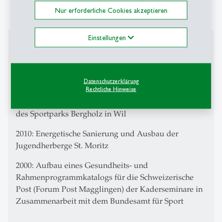
Diverse Stellen in der Seminar- und Ferienhotellerie
Nur erforderliche Cookies akzeptieren
Einstellungen
Projekte
2012-2017: Kompletter Geschäftsaufbau und
Eröffnung inklusive Positionierung,
Datenschutzerklärung
Rechtliche Hinweise
Personalplanung, Erstellen der Cockpits- und
Kennzahlen, Angebots- und Personaleinsatzplanung
des Sportparks Bergholz in Wil
2010: Energetische Sanierung und Ausbau der
Jugendherberge St. Moritz
2000: Aufbau eines Gesundheits- und
Rahmenprogrammkatalogs für die Schweizerische
Post (Forum Post Magglingen) der Kaderseminare in
Zusammenarbeit mit dem Bundesamt für Sport