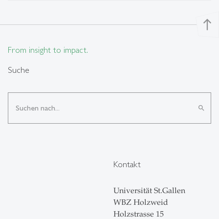
north
From insight to impact.
Suche
search
Kontakt
Universität St.Gallen
WBZ Holzweid
Holzstrasse 15