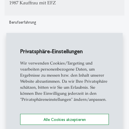
1987 Kauffrau mit EFZ
Berufserfahrung
Abteilungsleiterin Sport der Gemeinde Herisau und
Geschäftsführerin des Sportzentrums
Privatsphäre-Einstellungen
Geschäftsführerin des Sportparks Bergholz in Wil
Wir verwenden Cookies/Targeting und
Bereichsleiterin und Area Manager für die Region
vearbeiten personenbezogene Daten, um
Ost Schweizer Jugendherbergen
Ergebnisse zu messen bzw. den Inhalt unserer
Website abzustimmen. Da wir Ihre Privatsphäre
Leiterin Marketing Seminarhotel Magglingen Forum
schätzen, bitten wir Sie um Erlaubnis. Sie
Post
können Ihre Einwilligung jederzeit in den
"Privatsphäreneinstellungen" ändern/anpassen.
Seminar- und Event Manager Radisson Flughafen
Zürich
Alle Cookies akzeptieren
Reservierung- und Verkaufsleitung Kartause Ittingen